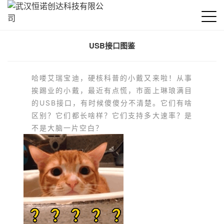
USB接口图鉴
哈喽艾瑞宝迪，硬核科普的小戴又来啦！
从事
挨踢业的小戴，最近有点慌，市面上琳琅满目
的USB接口，有时候傻傻分不清楚。
它们有啥
区别？
它们都长啥样？
它们支持多大速率？
是
不是大脑一片空白？